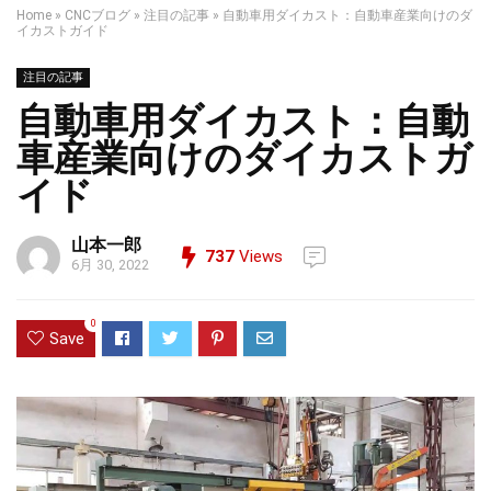
Home
»
CNCブログ
»
注目の記事
»
自動車用ダイカスト：自動車産業向けのダ
イカストガイド
注目の記事
自動車用ダイカスト：自動
車産業向けのダイカストガ
イド
山本一郎
737
Views
6月 30, 2022
0
Save