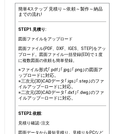
簡単4ステップ 見積り～依頼～製作～納品
までの流れ!
STEP1.見積り:
図面ファイルをアップロード
図面ファイル(PDF、DXF、IGES、STEP)をアッ
プロード。図面ファイル一括登録(EDI)で１度
に複数図面の依頼も簡単登録。
※ファイル形式｢.pdf｣｢.jpg｣｢.png｣の図面ア
ップロードに対応。
※三次元(3D)CADデータ｢.igs｣｢.step｣のファ
イルアップ―ロードに対応。
※二次元(2D)CADデータ｢.dxf｣｢.dwg｣のファ
イルアップ―ロードに対応。
STEP2.依頼:
見積り確認･注文
図面データから最短見積り。見積りをPCなど