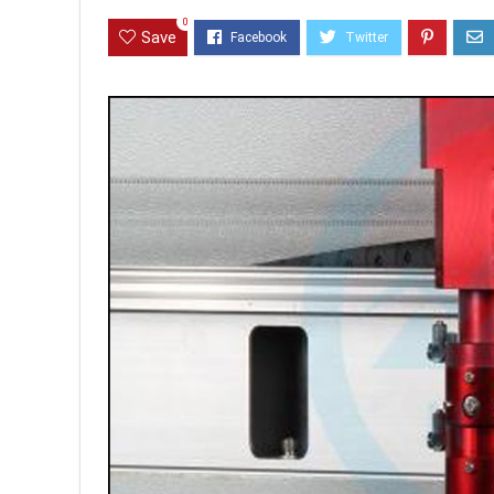
0
Save