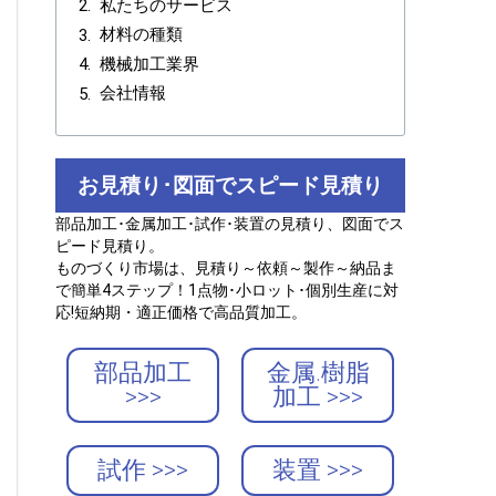
私たちのサービス
材料の種類
機械加工業界
会社情報
お見積り･図面でスピード見積り
部品加工･金属加工･試作･装置の見積り、図面でス
ピード見積り。
ものづくり市場は、見積り～依頼～製作～納品ま
で簡単4ステップ！1点物･小ロット･個別生産に対
応!短納期・適正価格で高品質加工。
部品加工
金属.樹脂
>>>
加工 >>>
試作 >>>
装置 >>>