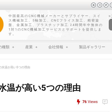
中国最高のCNC機械メーカーとサプライヤー、スイ
ス機械加工、5軸加工、CNCフライス加工、精密旋
盤、金属加工、プラスチック加工.24時間年中無休の
1対1のCNC機械加工サービスとサポートを提供しま
す。
の種類
産業
会社情報
製品ギャラリー
の水温が高い5つの理由
水温が高い5つの理由
76
Views