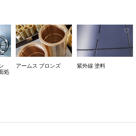
ン
アームス ブロンズ
紫外線 塗料
面処