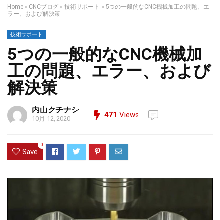
Home
»
CNCブログ
»
技術サポート
»
5つの一般的なCNC機械加工の問題、エ
ラー、および解決策
技術サポート
5つの一般的なCNC機械加
工の問題、エラー、および
解決策
内山クチナシ
471
Views
10月 12, 2020
0
Save