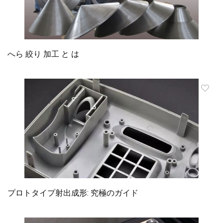
へら 絞り 加工 と は
プロトタイプ射出成形: 究極のガイド