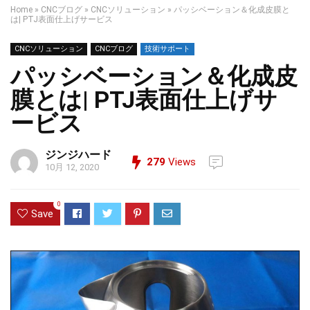
Home
»
CNCブログ
»
CNCソリューション
»
パッシベーション＆化成皮膜と
は| PTJ表面仕上げサービス
CNCソリューション
CNCブログ
技術サポート
パッシベーション＆化成皮
膜とは| PTJ表面仕上げサ
ービス
ジンジハード
279
Views
10月 12, 2020
0
Save