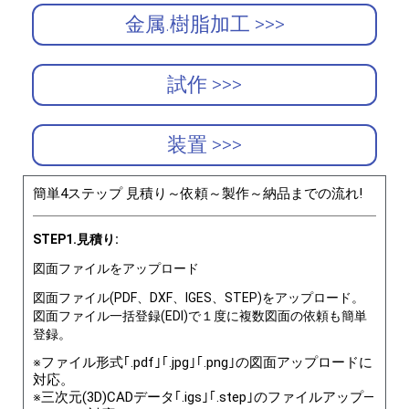
金属.樹脂加工 >>>
試作 >>>
装置 >>>
簡単4ステップ 見積り～依頼～製作～納品までの流れ!
STEP1.見積り:
図面ファイルをアップロード
図面ファイル(PDF、DXF、IGES、STEP)をアップロード。
図面ファイル一括登録(EDI)で１度に複数図面の依頼も簡単
登録。
※ファイル形式｢.pdf｣｢.jpg｣｢.png｣の図面アップロードに
対応。
※三次元(3D)CADデータ｢.igs｣｢.step｣のファイルアップ―