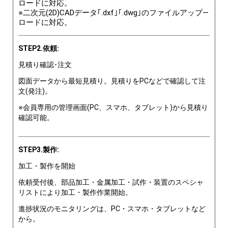
ロードに対応。
※二次元(2D)CADデータ｢.dxf｣｢.dwg｣のファイルアップ―
ロードに対応。
STEP2.依頼:
見積り確認･注文
図面データから最短見積り。見積りをPCなどで確認して注
文(発注)。
※会員専用の管理画面(PC、スマホ、タブレット)から見積り
確認可能。
STEP3.製作:
加工・製作を開始
依頼受付後、部品加工・金属加工・試作・装置のスペシャ
リストにより加工・製作作業開始。
進捗状況のモニタリングは、PC・スマホ・タブレットなど
から。