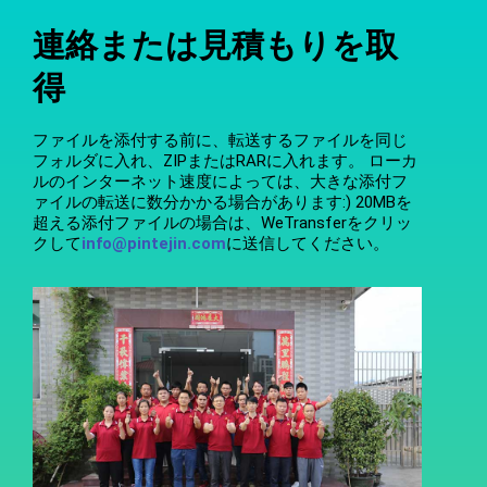
連絡または見積もりを取
得
ファイルを添付する前に、転送するファイルを同じ
フォルダに入れ、ZIPまたはRARに入れます。 ローカ
ルのインターネット速度によっては、大きな添付フ
ァイルの転送に数分かかる場合があります:) 20MBを
超える添付ファイルの場合は、WeTransferをクリッ
クして
info@pintejin.com
に送信してください。