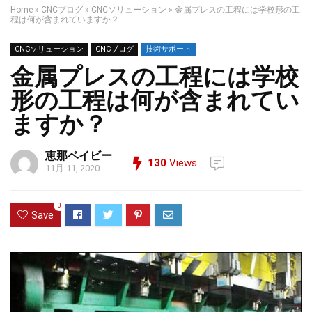
Home
»
CNCブログ
»
CNCソリューション
»
金属プレスの工程には学校形の工
程は何が含まれていますか？
CNCソリューション
CNCブログ
技術サポート
金属プレスの工程には学校
形の工程は何が含まれてい
ますか？
恵那ベイビー
130
Views
11月 11, 2020
0
Save