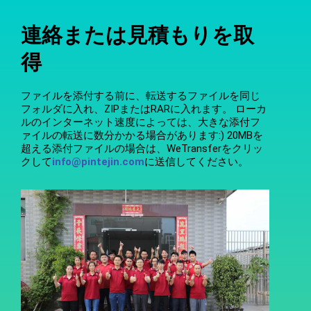
連絡または見積もりを取
得
ファイルを添付する前に、転送するファイルを同じ
フォルダに入れ、ZIPまたはRARに入れます。 ローカ
ルのインターネット速度によっては、大きな添付フ
ァイルの転送に数分かかる場合があります:) 20MBを
超える添付ファイルの場合は、WeTransferをクリッ
クして
info@pintejin.com
に送信してください。