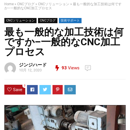
Home
»
CNCブログ
»
CNCソリューション
»
最も一般的な加工技術は何です
か–一般的なCNC加工プロセス
CNCソリューション
CNCブログ
技術サポート
最も一般的な加工技術は何
ですか–一般的なCNC加工
プロセス
ジンジハード
93
Views
10月 12, 2020
0
Save