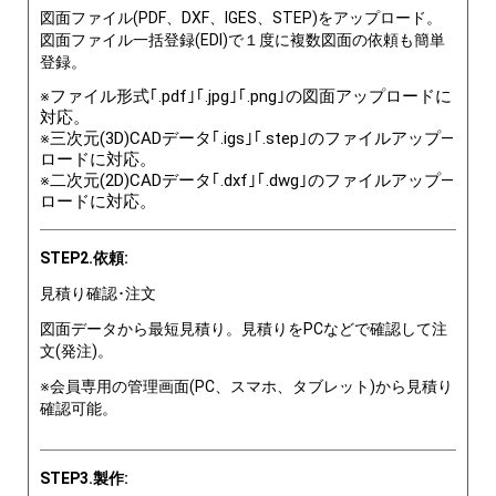
図面ファイル(PDF、DXF、IGES、STEP)をアップロード。
図面ファイル一括登録(EDI)で１度に複数図面の依頼も簡単
登録。
※ファイル形式｢.pdf｣｢.jpg｣｢.png｣の図面アップロードに
対応。
※三次元(3D)CADデータ｢.igs｣｢.step｣のファイルアップ―
ロードに対応。
※二次元(2D)CADデータ｢.dxf｣｢.dwg｣のファイルアップ―
ロードに対応。
STEP2.依頼:
見積り確認･注文
図面データから最短見積り。見積りをPCなどで確認して注
文(発注)。
※会員専用の管理画面(PC、スマホ、タブレット)から見積り
確認可能。
STEP3.製作: