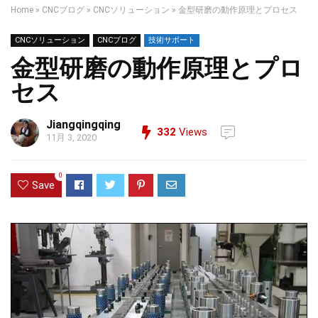
Home
»
CNCブログ
»
CNCソリューション
»
金型研磨の動作原理とプロセス
CNCソリューション
CNCブログ
技術サポート
金型研磨の動作原理とプロ
セス
Jiangqingqing
332
Views
11月 3, 2020
0
Save