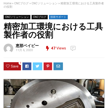
Home
»
CNCブログ
»
CNCソリューション
»
精密加工環境における工具製作者
の役割
CNCソリューション
CNCブログ
技術サポート
精密加工環境における工具
製作者の役割
恵那ベイビー
47
Views
11月 6, 2020
0
Save