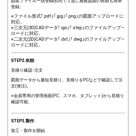
図面ファイル一括登録(EDI)で１度に複数図面の依頼も簡単
登録。
※ファイル形式｢.pdf｣｢.jpg｣｢.png｣の図面アップロードに
対応。
※三次元(3D)CADデータ｢.igs｣｢.step｣のファイルアップ―
ロードに対応。
※二次元(2D)CADデータ｢.dxf｣｢.dwg｣のファイルアップ―
ロードに対応。
STEP2.依頼:
見積り確認･注文
図面データから最短見積り。見積りをPCなどで確認して注
文(発注)。
※会員専用の管理画面(PC、スマホ、タブレット)から見積り
確認可能。
STEP3.製作:
加工・製作を開始