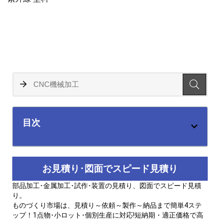
目次
お見積り･図面でスピード見積り
部品加工･金属加工･試作･装置の見積り、図面でスピード見積
り。
ものづくり市場は、見積り～依頼～製作～納品まで簡単4ステ
ップ！1点物･小ロット･個別生産に対応!短納期・適正価格で高