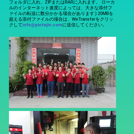
フォルダに入れ、ZIPまたはRARに入れます。 ローカ
ルのインターネット速度によっては、大きな添付フ
ァイルの転送に数分かかる場合があります:) 20MBを
超える添付ファイルの場合は、WeTransferをクリッ
クして
info@pintejin.com
に送信してください。