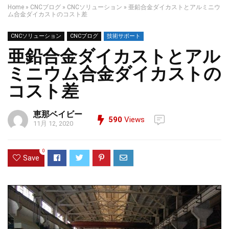
Home
»
CNCブログ
»
CNCソリューション
»
亜鉛合金ダイカストとアルミニウ
ム合金ダイカストのコスト差
CNCソリューション
CNCブログ
技術サポート
亜鉛合金ダイカストとアル
ミニウム合金ダイカストの
コスト差
恵那ベイビー
590
Views
11月 12, 2020
0
Save