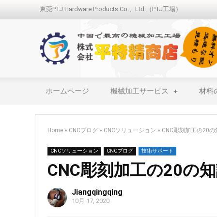
東莞PTJ Hardware Products Co.、Ltd.（PTJ工場）
ホームページ
機械加工サービス
材料
Home
»
CNCブログ
»
CNCソリューション
»
CNC彫刻加工の20
CNCソリューション
CNCブログ
技術サポート
CNC彫刻加工の20の
Jiangqingqing
10月 17, 2020