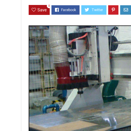
0
Save