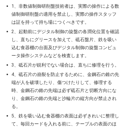
1、非数値制御研削盤技術者は、実際の操作による数
値制御研削盤の適用を禁止し、実際の操作スタッフ
は証を持って持ち場につくべきです。
2、起動前にデジタル制御の旋盤の各潤化位置を確認
し、直ちにグリースを加えて、砥石盤片、鉄を吸い
込む食器棚の台面及びデジタル制御の旋盤コンピュ
ータ操作システムなどを検査します。
3、砥石片が鋭利でない場合は、直ちに修理を行う。
4、砥石片の崩裂を防止するために、金鋼石の錐の先
端が人を破壊したり、傷つけたりして、修理する
時、金鋼石の錐の先端は必ず砥石片と切断方向にな
り、金鋼石の錐の先端と沙輪片の縦方向が禁止され
る。
5、鉄を吸い込む食器棚の表面は必ずきれいに整理し
て、毎回カードを入れる前に、テーブルの表面のほ