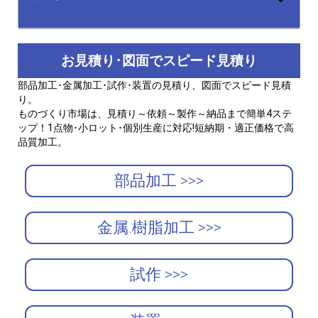
お見積り･図面でスピード見積り
部品加工･金属加工･試作･装置の見積り、図面でスピード見積
り。
ものづくり市場は、見積り～依頼～製作～納品まで簡単4ステ
ップ！1点物･小ロット･個別生産に対応!短納期・適正価格で高
品質加工。
部品加工 >>>
金属.樹脂加工 >>>
試作 >>>