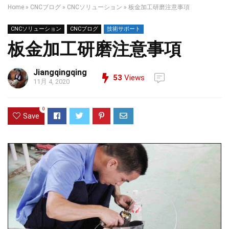
Home
»
CNCブログ
»
CNCソリューション
»
板金加工研磨注意事項
CNCソリューション
CNCブログ
技術サポート
板金加工研磨注意事項
Jiangqingqing
53
Views
11月 4, 2020
0
Save