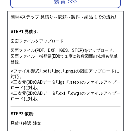
装置 >>>
簡単4ステップ 見積り～依頼～製作～納品までの流れ!
STEP1.見積り:
図面ファイルをアップロード
図面ファイル(PDF、DXF、IGES、STEP)をアップロード。
図面ファイル一括登録(EDI)で１度に複数図面の依頼も簡単
登録。
※ファイル形式｢.pdf｣｢.jpg｣｢.png｣の図面アップロードに
対応。
※三次元(3D)CADデータ｢.igs｣｢.step｣のファイルアップ―
ロードに対応。
※二次元(2D)CADデータ｢.dxf｣｢.dwg｣のファイルアップ―
ロードに対応。
STEP2.依頼:
見積り確認･注文