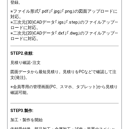
登録。
※ファイル形式｢.pdf｣｢.jpg｣｢.png｣の図面アップロードに
対応。
※三次元(3D)CADデータ｢.igs｣｢.step｣のファイルアップ―
ロードに対応。
※二次元(2D)CADデータ｢.dxf｣｢.dwg｣のファイルアップ―
ロードに対応。
STEP2.依頼:
見積り確認･注文
図面データから最短見積り。見積りをPCなどで確認して注
文(発注)。
※会員専用の管理画面(PC、スマホ、タブレット)から見積り
確認可能。
STEP3.製作:
加工・製作を開始
依頼受付後、部品加工・金属加工・試作・装置のスペシャ