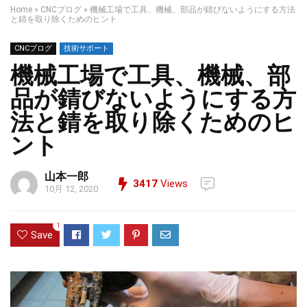
Home
»
CNCブログ
»
機械工場で工具、機械、部品が錆びないようにする方法
と錆を取り除くためのヒント
CNCブログ
技術サポート
機械工場で工具、機械、部
品が錆びないようにする方
法と錆を取り除くためのヒ
ント
山本一郎
3417
Views
10月 12, 2020
1
Save