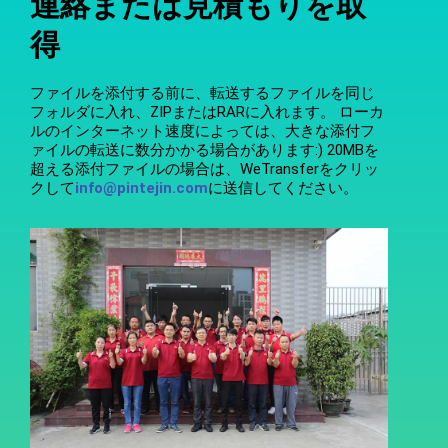
連絡または見積もりを取
得
ファイルを添付する前に、転送するファイルを同じ
フォルダに入れ、ZIPまたはRARに入れます。 ローカ
ルのインターネット速度によっては、大きな添付フ
ァイルの転送に数分かかる場合があります:) 20MBを
超える添付ファイルの場合は、WeTransferをクリッ
クして
info@pintejin.com
に送信してください。