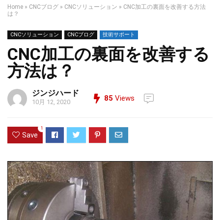
Home
»
CNCブログ
»
CNCソリューション
»
CNC加工の裏面を改善する方法
は？
CNCソリューション
CNCブログ
技術サポート
CNC加工の裏面を改善する
方法は？
ジンジハード
85
Views
10月 12, 2020
1
Save