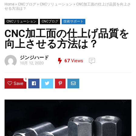
Home
»
CNCブログ
»
CNCソリューション
»
CNC加工面の仕上げ品質を向上さ
せる方法は？
CNCソリューション
CNCブログ
技術サポート
CNC加工面の仕上げ品質を
向上させる方法は？
ジンジハード
67
Views
10月 12, 2020
0
Save