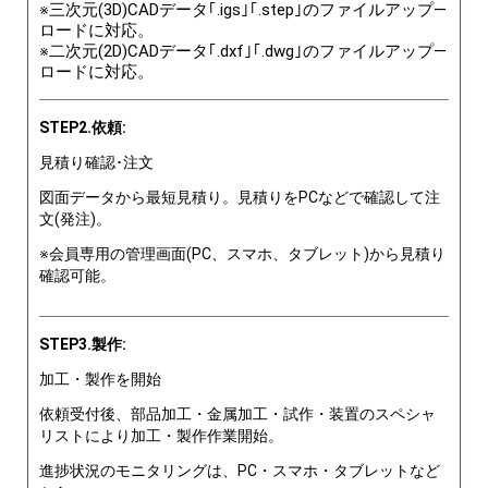
※三次元(3D)CADデータ｢.igs｣｢.step｣のファイルアップ―
ロードに対応。
※二次元(2D)CADデータ｢.dxf｣｢.dwg｣のファイルアップ―
ロードに対応。
STEP2.依頼:
見積り確認･注文
図面データから最短見積り。見積りをPCなどで確認して注
文(発注)。
※会員専用の管理画面(PC、スマホ、タブレット)から見積り
確認可能。
STEP3.製作:
加工・製作を開始
依頼受付後、部品加工・金属加工・試作・装置のスペシャ
リストにより加工・製作作業開始。
進捗状況のモニタリングは、PC・スマホ・タブレットなど