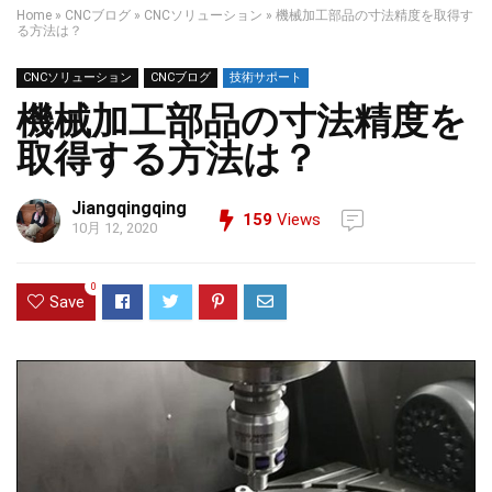
Home
»
CNCブログ
»
CNCソリューション
»
機械加工部品の寸法精度を取得す
る方法は？
CNCソリューション
CNCブログ
技術サポート
機械加工部品の寸法精度を
取得する方法は？
Jiangqingqing
159
Views
10月 12, 2020
0
Save