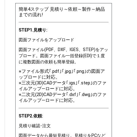
簡単4ステップ 見積り～依頼～製作～納品
までの流れ!
STEP1.見積り:
図面ファイルをアップロード
図面ファイル(PDF、DXF、IGES、STEP)をアッ
プロード。図面ファイル一括登録(EDI)で１度
に複数図面の依頼も簡単登録。
※ファイル形式｢.pdf｣｢.jpg｣｢.png｣の図面ア
ップロードに対応。
※三次元(3D)CADデータ｢.igs｣｢.step｣のファ
イルアップ―ロードに対応。
※二次元(2D)CADデータ｢.dxf｣｢.dwg｣のファ
イルアップ―ロードに対応。
STEP2.依頼:
見積り確認･注文
図面データから最短見積り。見積りをPCなど