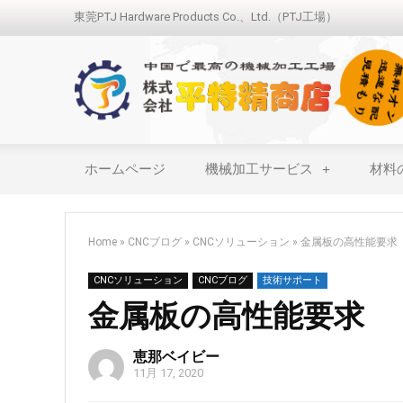
東莞PTJ Hardware Products Co.、Ltd.（PTJ工場）
ホームページ
機械加工サービス
材料
Home
»
CNCブログ
»
CNCソリューション
»
金属板の高性能要求
CNCソリューション
CNCブログ
技術サポート
金属板の高性能要求
恵那ベイビー
11月 17, 2020