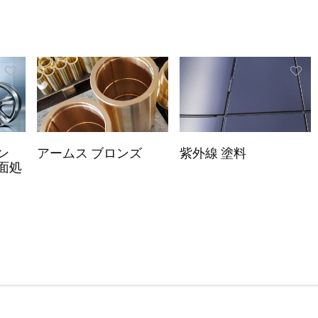
ン
アームス ブロンズ
紫外線 塗料
面処