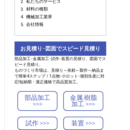
私たちのサービス
材料の種類
機械加工業界
会社情報
お見積り･図面でスピード見積り
部品加工･金属加工･試作･装置の見積り、図面でス
ピード見積り。
ものづくり市場は、見積り～依頼～製作～納品ま
で簡単4ステップ！1点物･小ロット･個別生産に対
応!短納期・適正価格で高品質加工。
部品加工
金属.樹脂
>>>
加工 >>>
試作 >>>
装置 >>>