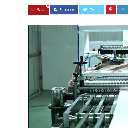
0
Save