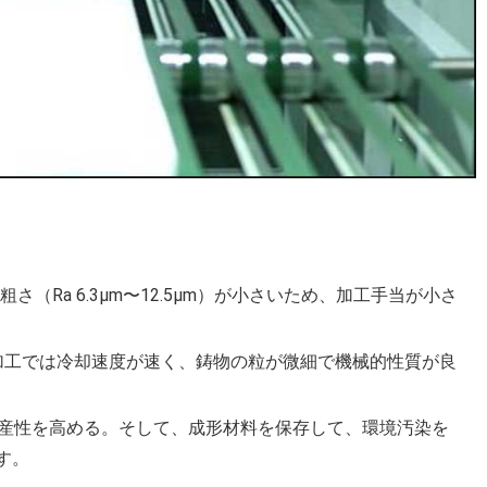
面粗さ（Ra 6.3μm〜12.5μm）が小さいため、加工手当が小さ
加工では冷却速度が速く、鋳物の粒が微細で機械的性質が良
生産性を高める。そして、成形材料を保存して、環境汚染を
す。