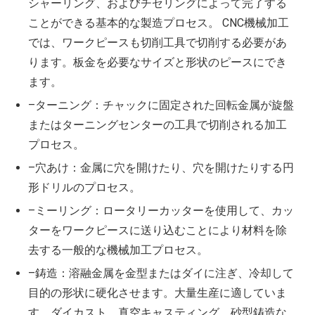
シャーリング、およびチセリングによって完了する
ことができる基本的な製造プロセス。 CNC機械加工
では、ワークピースも切削工具で切削する必要があ
ります。板金を必要なサイズと形状のピースにでき
ます。
–ターニング：チャックに固定された回転金属が旋盤
またはターニングセンターの工具で切削される加工
プロセス。
–穴あけ：金属に穴を開けたり、穴を開けたりする円
形ドリルのプロセス。
–ミーリング：ロータリーカッターを使用して、カッ
ターをワークピースに送り込むことにより材料を除
去する一般的な機械加工プロセス。
–鋳造：溶融金属を金型またはダイに注ぎ、冷却して
目的の形状に硬化させます。大量生産に適していま
す。ダイカスト、真空キャスティング、砂型鋳造な