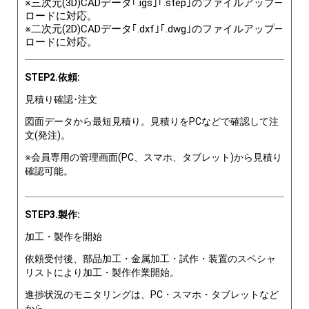
※三次元(3D)CADデータ｢.igs｣｢.step｣のファイルアップ―
ロードに対応。
※二次元(2D)CADデータ｢.dxf｣｢.dwg｣のファイルアップ―
ロードに対応。
STEP2.依頼:
見積り確認･注文
図面データから最短見積り。見積りをPCなどで確認して注
文(発注)。
※会員専用の管理画面(PC、スマホ、タブレット)から見積り
確認可能。
STEP3.製作:
加工・製作を開始
依頼受付後、部品加工・金属加工・試作・装置のスペシャ
リストにより加工・製作作業開始。
進捗状況のモニタリングは、PC・スマホ・タブレットなど
から。