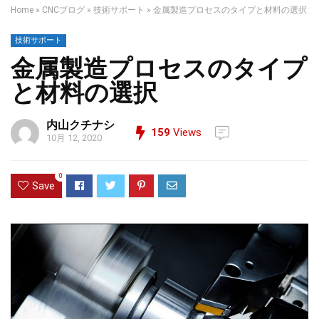
Home
»
CNCブログ
»
技術サポート
»
金属製造プロセスのタイプと材料の選択
技術サポート
金属製造プロセスのタイプ
と材料の選択
内山クチナシ
159
Views
10月 12, 2020
0
Save