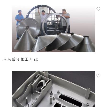
へら 絞り 加工 と は