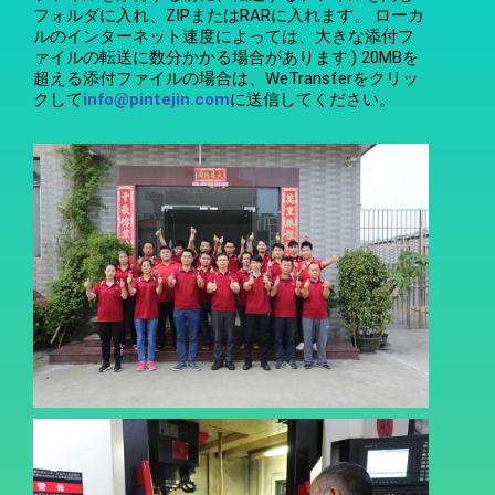
フォルダに入れ、ZIPまたはRARに入れます。 ローカ
ルのインターネット速度によっては、大きな添付フ
ァイルの転送に数分かかる場合があります:) 20MBを
超える添付ファイルの場合は、WeTransferをクリッ
クして
info@pintejin.com
に送信してください。