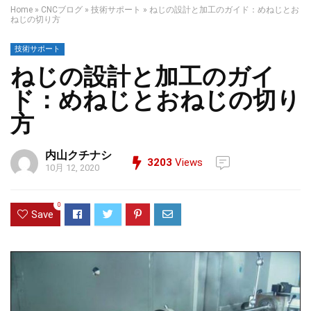
Home
»
CNCブログ
»
技術サポート
»
ねじの設計と加工のガイド：めねじとお
ねじの切り方
技術サポート
ねじの設計と加工のガイ
ド：めねじとおねじの切り
方
内山クチナシ
3203
Views
10月 12, 2020
0
Save