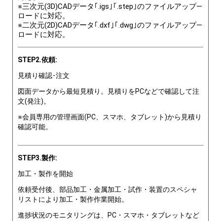
※三次元(3D)CADデータ｢.igs｣｢.step｣のファイルアップ―
ロードに対応。
※二次元(2D)CADデータ｢.dxf｣｢.dwg｣のファイルアップ―
ロードに対応。
STEP2.依頼:
見積り確認･注文
図面データから最短見積り。見積りをPCなどで確認して注
文(発注)。
※会員専用の管理画面(PC、スマホ、タブレット)から見積り
確認可能。
STEP3.製作:
加工・製作を開始
依頼受付後、部品加工・金属加工・試作・装置のスペシャ
リストにより加工・製作作業開始。
進捗状況のモニタリングは、PC・スマホ・タブレットなど