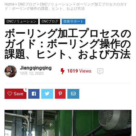
Home
»
CNCブログ
»
CNCソリューション
»
ボーリング加工プロセスのガイ
ド：ボーリング操作の課題、ヒント、および方法
CNCソリューション
CNCブログ
技術サポート
ボーリング加工プロセスの
ガイド：ボーリング操作の
課題、ヒント、および方法
Jiangqingqing
1019
Views
10月 12, 2020
0
Save