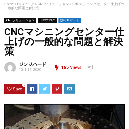
Home
»
CNCブログ
»
CNCソリューション
»
CNCマシニングセンター仕上げの
一般的な問題と解決策
CNCソリューション
CNCブログ
技術サポート
CNCマシニングセンター仕
上げの一般的な問題と解決
策
ジンジハード
165
Views
10月 12, 2020
0
Save