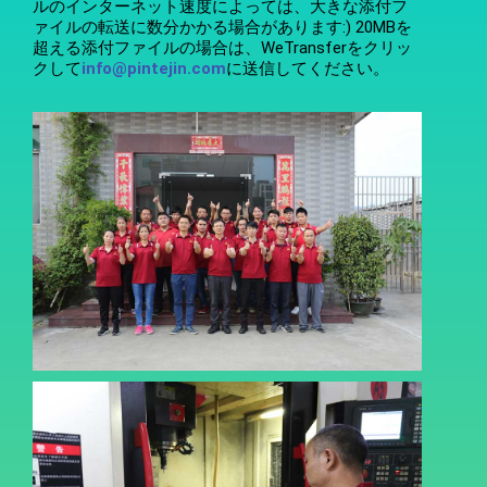
ルのインターネット速度によっては、大きな添付フ
ァイルの転送に数分かかる場合があります:) 20MBを
超える添付ファイルの場合は、WeTransferをクリッ
クして
info@pintejin.com
に送信してください。