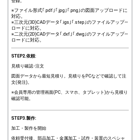
登録。
※ファイル形式｢.pdf｣｢.jpg｣｢.png｣の図面アップロードに
対応。
※三次元(3D)CADデータ｢.igs｣｢.step｣のファイルアップ―
ロードに対応。
※二次元(2D)CADデータ｢.dxf｣｢.dwg｣のファイルアップ―
ロードに対応。
STEP2.依頼:
見積り確認･注文
図面データから最短見積り。見積りをPCなどで確認して注
文(発注)。
※会員専用の管理画面(PC、スマホ、タブレット)から見積り
確認可能。
STEP3.製作:
加工・製作を開始
依頼受付後、部品加工・金属加工・試作・装置のスペシャ