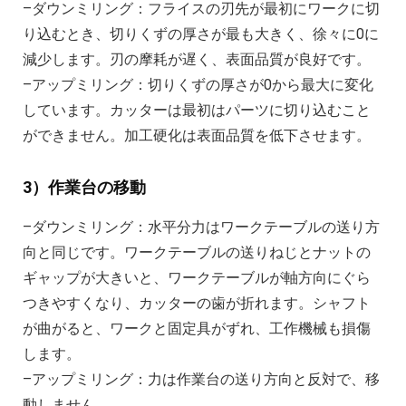
–ダウンミリング：フライスの刃先が最初にワークに切
り込むとき、切りくずの厚さが最も大きく、徐々に0に
減少します。刃の摩耗が遅く、表面品質が良好です。
–アップミリング：切りくずの厚さが0から最大に変化
しています。カッターは最初はパーツに切り込むこと
ができません。加工硬化は表面品質を低下させます。
3）作業台の移動
–ダウンミリング：水平分力はワークテーブルの送り方
向と同じです。ワークテーブルの送りねじとナットの
ギャップが大きいと、ワークテーブルが軸方向にぐら
つきやすくなり、カッターの歯が折れます。シャフト
が曲がると、ワークと固定具がずれ、工作機械も損傷
します。
–アップミリング：力は作業台の送り方向と反対で、移
動しません。