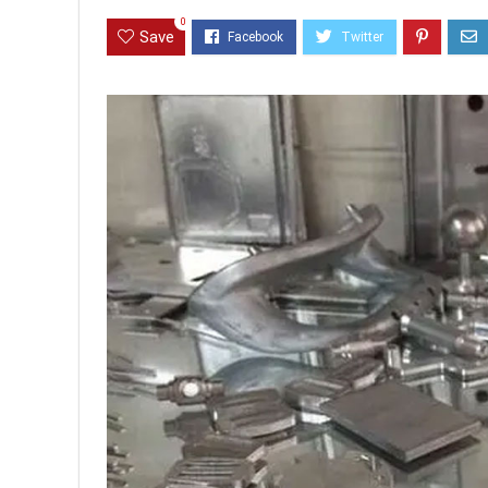
0
Save