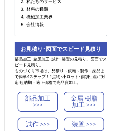
私たちのサービス
材料の種類
機械加工業界
会社情報
お見積り･図面でスピード見積り
部品加工･金属加工･試作･装置の見積り、図面でス
ピード見積り。
ものづくり市場は、見積り～依頼～製作～納品ま
で簡単4ステップ！1点物･小ロット･個別生産に対
応!短納期・適正価格で高品質加工。
部品加工
金属.樹脂
>>>
加工 >>>
試作 >>>
装置 >>>