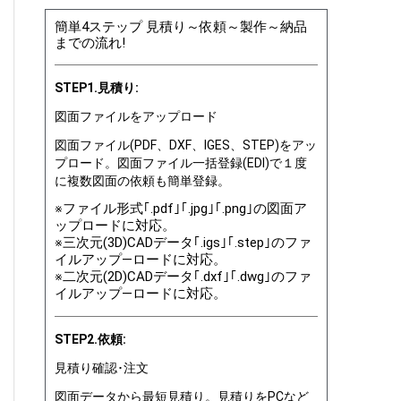
簡単4ステップ 見積り～依頼～製作～納品
までの流れ!
STEP1.見積り:
図面ファイルをアップロード
図面ファイル(PDF、DXF、IGES、STEP)をアッ
プロード。図面ファイル一括登録(EDI)で１度
に複数図面の依頼も簡単登録。
※ファイル形式｢.pdf｣｢.jpg｣｢.png｣の図面ア
ップロードに対応。
※三次元(3D)CADデータ｢.igs｣｢.step｣のファ
イルアップ―ロードに対応。
※二次元(2D)CADデータ｢.dxf｣｢.dwg｣のファ
イルアップ―ロードに対応。
STEP2.依頼:
見積り確認･注文
図面データから最短見積り。見積りをPCなど