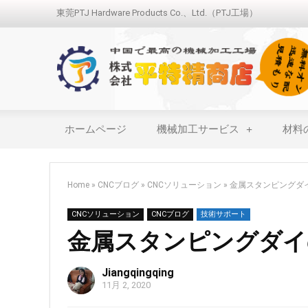
東莞PTJ Hardware Products Co.、Ltd.（PTJ工場）
ホームページ
機械加工サービス
材料
Home
»
CNCブログ
»
CNCソリューション
»
金属スタンピングダ
CNCソリューション
CNCブログ
技術サポート
金属スタンピングダイ
Jiangqingqing
11月 2, 2020