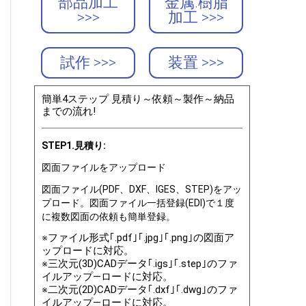
部品加工
金属.樹脂
>>>
加工 >>>
試作 >>>
装置 >>>
簡単4ステップ 見積り～依頼～製作～納品
までの流れ!
STEP1.見積り:
図面ファイルをアップロード
図面ファイル(PDF、DXF、IGES、STEP)をアッ
プロード。図面ファイル一括登録(EDI)で１度
に複数図面の依頼も簡単登録。
※ファイル形式｢.pdf｣｢.jpg｣｢.png｣の図面ア
ップロードに対応。
※三次元(3D)CADデータ｢.igs｣｢.step｣のファ
イルアップ―ロードに対応。
※二次元(2D)CADデータ｢.dxf｣｢.dwg｣のファ
イルアップ―ロードに対応。