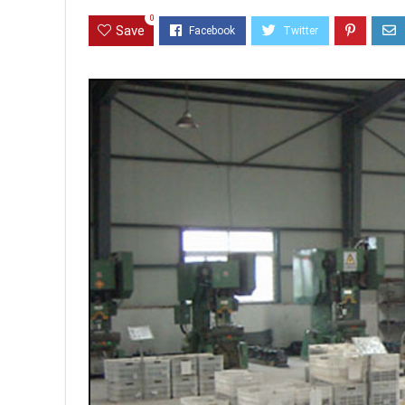
0
Save