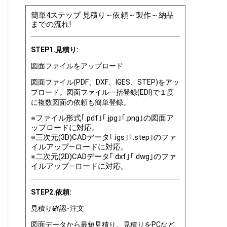
簡単4ステップ 見積り～依頼～製作～納品
までの流れ!
STEP1.見積り:
図面ファイルをアップロード
図面ファイル(PDF、DXF、IGES、STEP)をアッ
プロード。図面ファイル一括登録(EDI)で１度
に複数図面の依頼も簡単登録。
※ファイル形式｢.pdf｣｢.jpg｣｢.png｣の図面ア
ップロードに対応。
※三次元(3D)CADデータ｢.igs｣｢.step｣のファ
イルアップ―ロードに対応。
※二次元(2D)CADデータ｢.dxf｣｢.dwg｣のファ
イルアップ―ロードに対応。
STEP2.依頼:
見積り確認･注文
図面データから最短見積り。見積りをPCなど