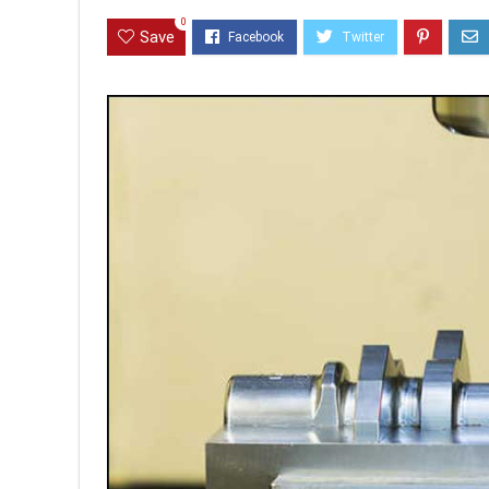
0
Save