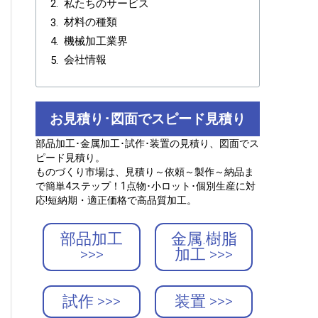
私たちのサービス
材料の種類
機械加工業界
会社情報
お見積り･図面でスピード見積り
部品加工･金属加工･試作･装置の見積り、図面でス
ピード見積り。
ものづくり市場は、見積り～依頼～製作～納品ま
で簡単4ステップ！1点物･小ロット･個別生産に対
応!短納期・適正価格で高品質加工。
部品加工
金属.樹脂
>>>
加工 >>>
試作 >>>
装置 >>>