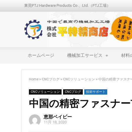
東莞PTJ Hardware Products Co.、Ltd.（PTJ工場）
ホームページ
機械加工サービス
材料
Home
»
CNCブログ
»
CNCソリューション
»
中国の精密ファスナ
CNCソリューション
CNCブログ
技術サポート
中国の精密ファスナー
恵那ベイビー
11月 18, 2020