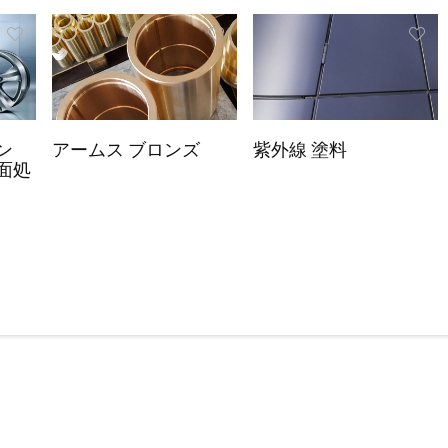
ン
アームス ブロンズ
紫外線 塗料
面処