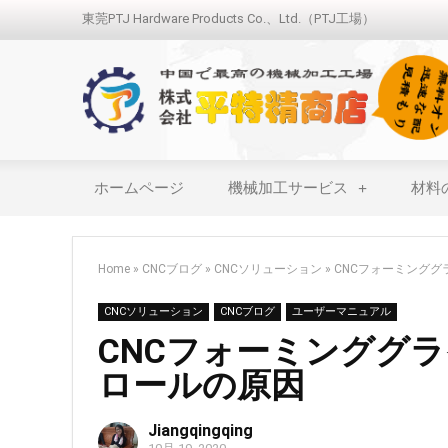
東莞PTJ Hardware Products Co.、Ltd.（PTJ工場）
ホームページ
機械加工サービス
材料
Home
»
CNCブログ
»
CNCソリューション
»
CNCフォーミング
CNCソリューション
CNCブログ
ユーザーマニュアル
CNCフォーミンググ
ロールの原因
Jiangqingqing