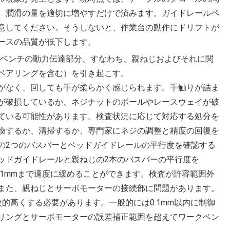
、潤滑の量を適切に増やすだけで済みます。ガイドレールペ
意してください。そうしないと、作業台の動作にドリフトが
ースの品質が低下します。
クベンチの動力伝達部分、すなわち、親ねじおよびそれに関
ベアリングを含む）を引き起こす。
がなく、回しても手が柔らかく感じられます。手触りが詰ま
が破損しているか、ネジナットのボールやレースウェイが破
ている可能性があります。検査状況に応じて対応する処分を
するか、清掃するか、専門家にネジの​​調整と精度の回復を
の2つのバスバーとベッドガイドレールの平行度を確認する
ッドガイドレールと親ねじの2本のバスバーの平行度を
0.1mmまで適度に緩めることができます。検査が許容範囲外
また、親ねじとサーボモーターの接続部に問題があります。
的高くする必要があります。一般的には0.1mm以内に制御
リングとサーボモーターの誤差補正範囲を超えてワークベン