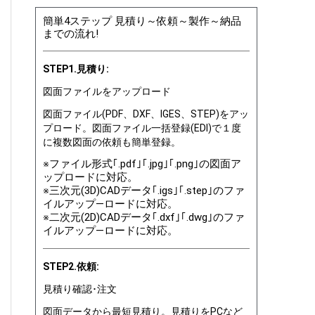
簡単4ステップ 見積り～依頼～製作～納品
までの流れ!
STEP1.見積り:
図面ファイルをアップロード
図面ファイル(PDF、DXF、IGES、STEP)をアッ
プロード。図面ファイル一括登録(EDI)で１度
に複数図面の依頼も簡単登録。
※ファイル形式｢.pdf｣｢.jpg｣｢.png｣の図面ア
ップロードに対応。
※三次元(3D)CADデータ｢.igs｣｢.step｣のファ
イルアップ―ロードに対応。
※二次元(2D)CADデータ｢.dxf｣｢.dwg｣のファ
イルアップ―ロードに対応。
STEP2.依頼:
見積り確認･注文
図面データから最短見積り。見積りをPCなど