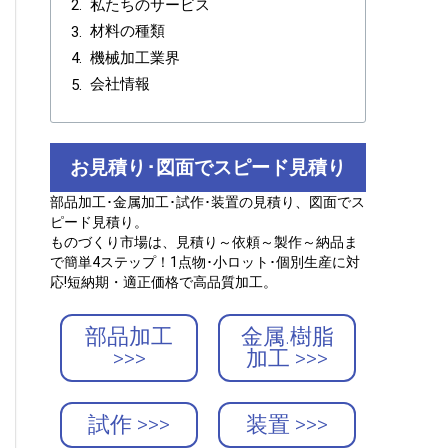
私たちのサービス
材料の種類
機械加工業界
会社情報
お見積り･図面でスピード見積り
部品加工･金属加工･試作･装置の見積り、図面でス
ピード見積り。
ものづくり市場は、見積り～依頼～製作～納品ま
で簡単4ステップ！1点物･小ロット･個別生産に対
応!短納期・適正価格で高品質加工。
部品加工
金属.樹脂
>>>
加工 >>>
試作 >>>
装置 >>>