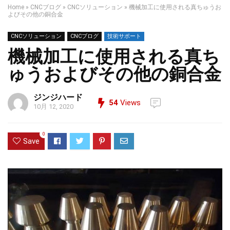
Home
»
CNCブログ
»
CNCソリューション
»
機械加工に使用される真ちゅうお
よびその他の銅合金
CNCソリューション
CNCブログ
技術サポート
機械加工に使用される真ち
ゅうおよびその他の銅合金
ジンジハード
54
Views
10月 12, 2020
0
Save