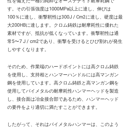
性を備えた一種の純粋なオーステナイト耐摩耗鋼で
す。その引張強度は1000MPa以上に達し、伸びは
100％に達し、衝撃靭性は300J / Cm2に達し、硬度は最
大200HBに達します。クロム鋳鉄は耐摩耗性に優れた
素材ですが、抵抗が低くなっています。衝撃靭性は通
常5〜7 J / cm2であり、衝撃を受けるとひび割れが発生
しやすくなります。
そのため、作業端のハードポイントには高クロム鋳鉄
を使用し、支持相とハンマーハンドルには高マンガン
鋼を使用しています。高クロム鋳鉄と高マンガン鋼を
使用してバイメタルの耐摩耗性ハンマーヘッドを製造
し、接合面は冶金接合部であるため、ハンマーヘッド
の要件をより適切に満たすことができます。
したがって、それはバイメタルハンマーは、このよう