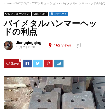
Home
»
CNCブログ
»
CNCソリューション
»
バイメタルハンマーヘッドの利点
CNCソリューション
CNCブログ
技術サポート
バイメタルハンマーヘッ
ドの利点
Jiangqingqing
162
Views
10月 28, 2020
0
Save