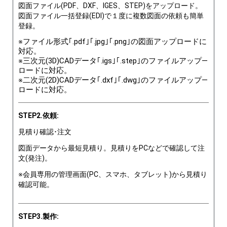
図面ファイル(PDF、DXF、IGES、STEP)をアップロード。
図面ファイル一括登録(EDI)で１度に複数図面の依頼も簡単
登録。
※ファイル形式｢.pdf｣｢.jpg｣｢.png｣の図面アップロードに
対応。
※三次元(3D)CADデータ｢.igs｣｢.step｣のファイルアップ―
ロードに対応。
※二次元(2D)CADデータ｢.dxf｣｢.dwg｣のファイルアップ―
ロードに対応。
STEP2.依頼:
見積り確認･注文
図面データから最短見積り。見積りをPCなどで確認して注
文(発注)。
※会員専用の管理画面(PC、スマホ、タブレット)から見積り
確認可能。
STEP3.製作: