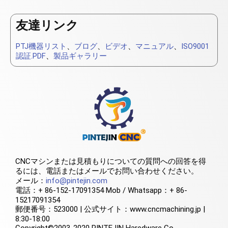
友達リンク
PTJ機器リスト
、
ブログ
、
ビデオ
、
マニュアル
、
ISO9001
認証.PDF
、
製品ギャラリー
CNCマシンまたは見積もりについての質問への回答を得
るには、電話またはメールでお問い合わせください。
メール：
info@pintejin.com
電話：+ 86-152-17091354 Mob / Whatsapp：+ 86-
15217091354
郵便番号：523000 | 公式サイト：www.cncmachining.jp |
8:30-18:00
Copyright©2003-2020 PINTEJIN Haredware Co.、