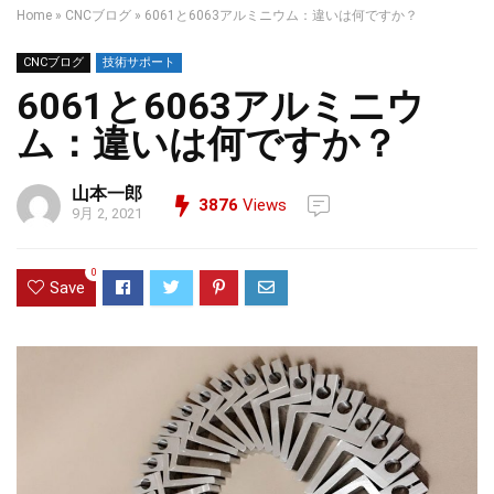
Home
»
CNCブログ
»
6061と6063アルミニウム：違いは何ですか？
CNCブログ
技術サポート
6061と6063アルミニウ
ム：違いは何ですか？
山本一郎
3876
Views
9月 2, 2021
0
Save