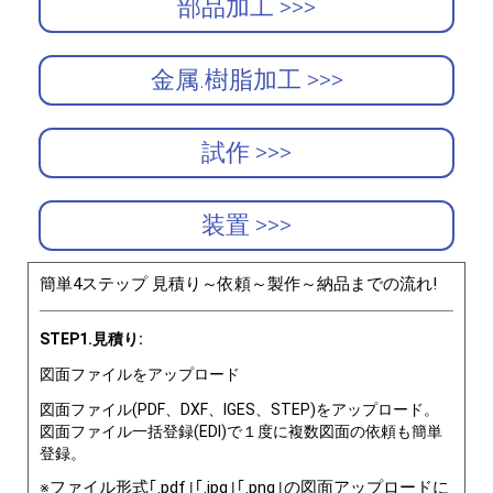
部品加工 >>>
金属.樹脂加工 >>>
試作 >>>
装置 >>>
簡単4ステップ 見積り～依頼～製作～納品までの流れ!
STEP1.見積り:
図面ファイルをアップロード
図面ファイル(PDF、DXF、IGES、STEP)をアップロード。
図面ファイル一括登録(EDI)で１度に複数図面の依頼も簡単
登録。
※ファイル形式｢.pdf｣｢.jpg｣｢.png｣の図面アップロードに