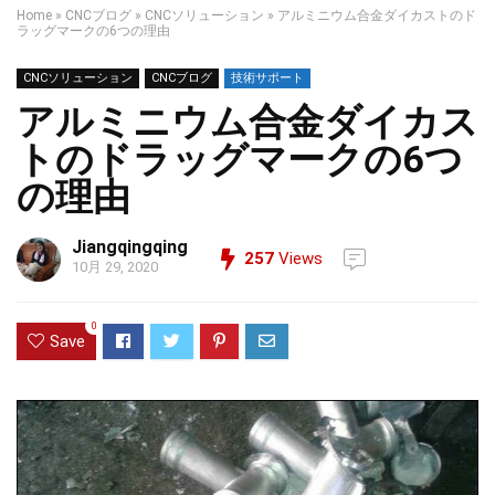
Home
»
CNCブログ
»
CNCソリューション
»
アルミニウム合金ダイカストのド
ラッグマークの6つの理由
CNCソリューション
CNCブログ
技術サポート
アルミニウム合金ダイカス
トのドラッグマークの6つ
の理由
Jiangqingqing
257
Views
10月 29, 2020
0
Save