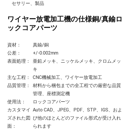
セサリー、製品
ワイヤー放電加工機の仕様銅/真鍮ロ
ックコアパーツ
資材：
真鍮/銅
公差：
+/-0.002mm
表面処理：
亜鉛メッキ、ニッケルメッキ、クロムメッ
キ
主な工程：
CNC機械加工、ワイヤー放電加工
品質管理：
材料から梱包までの全工程での厳密な品質
管理、座標測定機
使用法：
ロックコアパーツ
カスタマイ
Auto CAD、JPEG、PDF、STP、IGS、およ
ズされた図
び他のほとんどのファイル形式が受け入れ
面：
られます