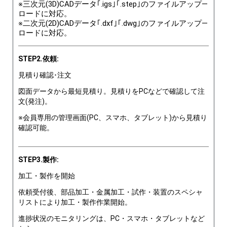
※三次元(3D)CADデータ｢.igs｣｢.step｣のファイルアップ―
ロードに対応。
※二次元(2D)CADデータ｢.dxf｣｢.dwg｣のファイルアップ―
ロードに対応。
STEP2.依頼:
見積り確認･注文
図面データから最短見積り。見積りをPCなどで確認して注
文(発注)。
※会員専用の管理画面(PC、スマホ、タブレット)から見積り
確認可能。
STEP3.製作:
加工・製作を開始
依頼受付後、部品加工・金属加工・試作・装置のスペシャ
リストにより加工・製作作業開始。
進捗状況のモニタリングは、PC・スマホ・タブレットなど