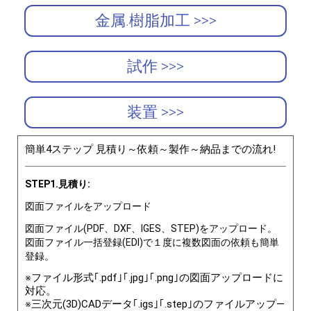
金属.樹脂加工 >>>
試作 >>>
装置 >>>
簡単4ステップ 見積り～依頼～製作～納品までの流れ!
STEP1.見積り:
図面ファイルをアップロード
図面ファイル(PDF、DXF、IGES、STEP)をアップロード。
図面ファイル一括登録(EDI)で１度に複数図面の依頼も簡単
登録。
※ファイル形式｢.pdf｣｢.jpg｣｢.png｣の図面アップロードに
対応。
※三次元(3D)CADデータ｢.igs｣｢.step｣のファイルアップ―