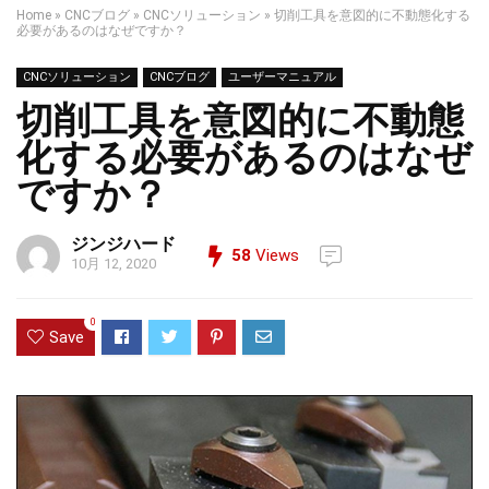
Home
»
CNCブログ
»
CNCソリューション
»
切削工具を意図的に不動態化する
必要があるのはなぜですか？
CNCソリューション
CNCブログ
ユーザーマニュアル
切削工具を意図的に不動態
化する必要があるのはなぜ
ですか？
ジンジハード
58
Views
10月 12, 2020
0
Save