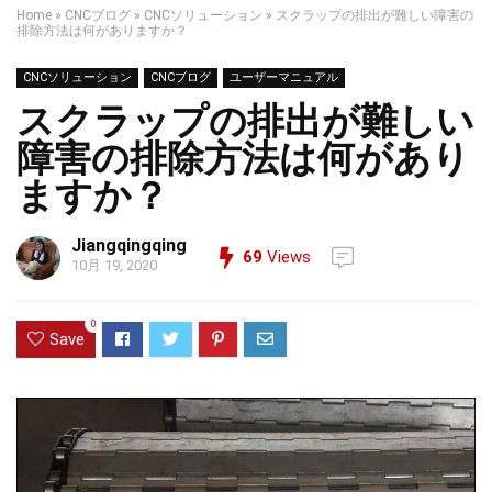
Home
»
CNCブログ
»
CNCソリューション
»
スクラップの排出が難しい障害の
排除方法は何がありますか？
CNCソリューション
CNCブログ
ユーザーマニュアル
スクラップの排出が難しい
障害の排除方法は何があり
ますか？
Jiangqingqing
69
Views
10月 19, 2020
0
Save