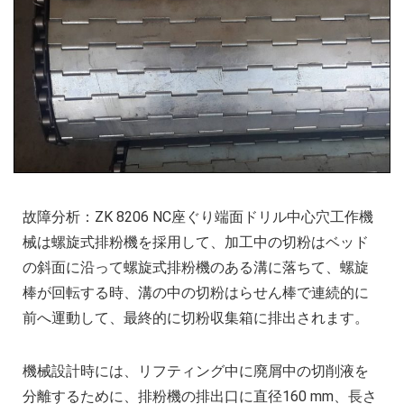
故障分析：ZK 8206 NC座ぐり端面ドリル中心穴工作機
械は螺旋式排粉機を採用して、加工中の切粉はベッド
の斜面に沿って螺旋式排粉機のある溝に落ちて、螺旋
棒が回転する時、溝の中の切粉はらせん棒で連続的に
前へ運動して、最終的に切粉収集箱に排出されます。
機械設計時には、リフティング中に廃屑中の切削液を
分離するために、排粉機の排出口に直径160 mm、長さ