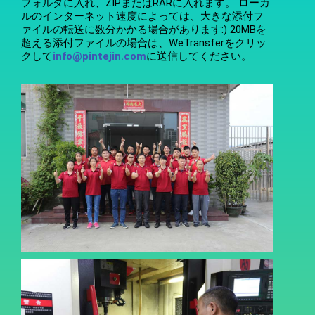
フォルダに入れ、ZIPまたはRARに入れます。 ローカ
ルのインターネット速度によっては、大きな添付フ
ァイルの転送に数分かかる場合があります:) 20MBを
超える添付ファイルの場合は、WeTransferをクリッ
クして
info@pintejin.com
に送信してください。