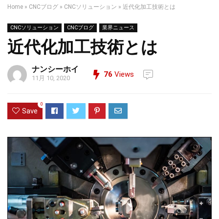
Home
»
CNCブログ
»
CNCソリューション
»
近代化加工技術とは
CNCソリューション
CNCブログ
業界ニュース
近代化加工技術とは
ナンシーホイ
76
Views
11月 10, 2020
0
Save