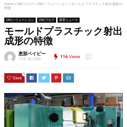
Home
»
CNCブログ
»
CNCソリューション
»
モールドプラスチック射出成形の
特徴
CNCソリューション
CNCブログ
業界ニュース
モールドプラスチック射出
成形の特徴
恵那ベイビー
116
Views
11月 18, 2020
0
Save