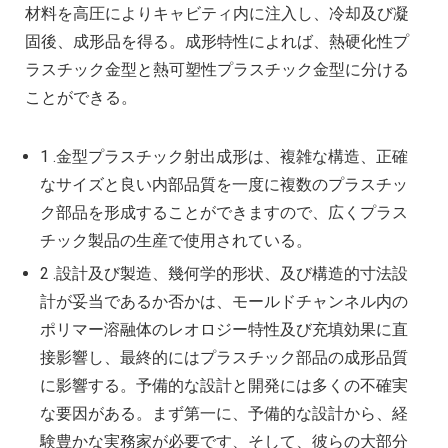
材料を高圧によりキャビティ内に注入し、冷却及び凝
固後、成形品を得る。成形特性によれば、熱硬化性プ
ラスチック金型と熱可塑性プラスチック金型に分ける
ことができる。
1 .金型プラスチック射出成形は、複雑な構造、正確
なサイズと良い内部品質を一度に複数のプラスチッ
ク部品を形成することができますので、広くプラス
チック製品の生産で使用されている。
2 .設計及び製造、幾何学的形状、及び構造的寸法設
計が妥当であるか否かは、モールドチャンネル内の
ポリマー溶融体のレオロジー特性及び充填効果に直
接影響し、最終的にはプラスチック部品の成形品質
に影響する。予備的な設計と開発には多くの不確実
な要因がある。まず第一に、予備的な設計から、経
験豊かな実務家が必要です、そして、彼らの大部分