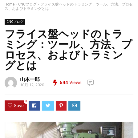
Home
»
CNCブログ
»
フライス盤ヘッドのトラミング：ツール、方法、プロセ
ス、およびトラミングとは
CNCブログ
フライス盤ヘッドのトラ
ミング：ツール、方法、プ
ロセス、およびトラミン
グとは
山本一郎
544
Views
10月 12, 2020
0
Save