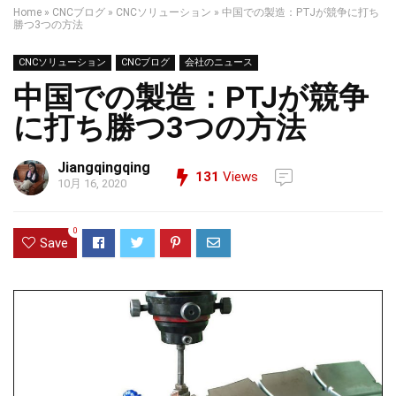
Home
»
CNCブログ
»
CNCソリューション
»
中国での製造：PTJが競争に打ち
勝つ3つの方法
CNCソリューション
CNCブログ
会社のニュース
中国での製造：PTJが競争
に打ち勝つ3つの方法
Jiangqingqing
131
Views
10月 16, 2020
0
Save