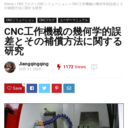
Home
»
CNCブログ
»
CNCソリューション
»
CNC工作機械の幾何学的誤差とそ
の補償方法に関する研究
CNCソリューション
CNCブログ
ユーザーマニュアル
CNC工作機械の幾何学的誤
差とその補償方法に関する
研究
Jiangqingqing
1172
Views
10月 21, 2020
0
Save