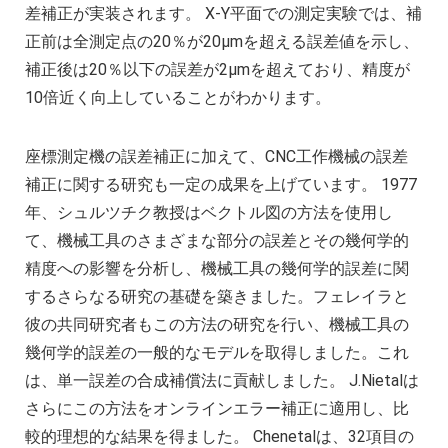
差補正が実装されます。 X-Y平面での測定実験では、補
正前は全測定点の20％が20μmを超える誤差値を示し、
補正後は20％以下の誤差が2μmを超えており、精度が
10倍近く向上していることがわかります。
座標測定機の誤差補正に加えて、CNC工作機械の誤差
補正に関する研究も一定の成果を上げています。 1977
年、シュルツチク教授はベクトル図の方法を使用し
て、機械工具のさまざまな部分の誤差とその幾何学的
精度への影響を分析し、機械工具の幾何学的誤差に関
するさらなる研究の基礎を築きました。フェレイラと
彼の共同研究者もこの方法の研究を行い、機械工具の
幾何学的誤差の一般的なモデルを取得しました。これ
は、単一誤差の合成補償法に貢献しました。 J.Nietalは
さらにこの方法をオンラインエラー補正に適用し、比
較的理想的な結果を得ました。 Chenetalは、32項目の