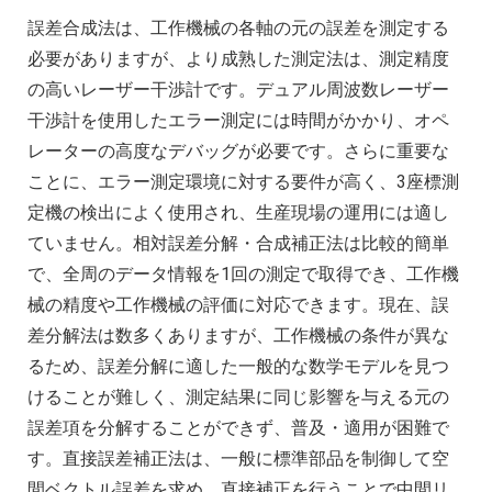
誤差合成法は、工作機械の各軸の元の誤差を測定する
必要がありますが、より成熟した測定法は、測定精度
の高いレーザー干渉計です。デュアル周波数レーザー
干渉計を使用したエラー測定には時間がかかり、オペ
レーターの高度なデバッグが必要です。さらに重要な
ことに、エラー測定環境に対する要件が高く、3座標測
定機の検出によく使用され、生産現場の運用には適し
ていません。相対誤差分解・合成補正法は比較的簡単
で、全周のデータ情報を1回の測定で取得でき、工作機
械の精度や工作機械の評価に対応できます。現在、誤
差分解法は数多くありますが、工作機械の条件が異な
るため、誤差分解に適した一般的な数学モデルを見つ
けることが難しく、測定結果に同じ影響を与える元の
誤差項を分解することができず、普及・適用が困難で
す。直接誤差補正法は、一般に標準部品を制御して空
間ベクトル誤差を求め、直接補正を行うことで中間リ