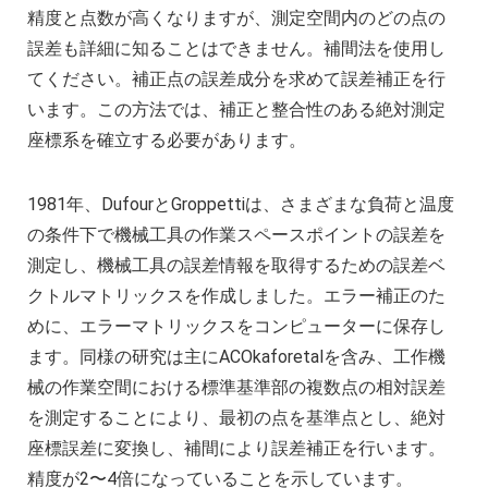
精度と点数が高くなりますが、測定空間内のどの点の
誤差も詳細に知ることはできません。補間法を使用し
てください。補正点の誤差成分を求めて誤差補正を行
います。この方法では、補正と整合性のある絶対測定
座標系を確立する必要があります。
1981年、DufourとGroppettiは、さまざまな負荷と温度
の条件下で機械工具の作業スペースポイントの誤差を
測定し、機械工具の誤差情報を取得するための誤差ベ
クトルマトリックスを作成しました。エラー補正のた
めに、エラーマトリックスをコンピューターに保存し
ます。同様の研究は主にACOkaforetalを含み、工作機
械の作業空間における標準基準部の複数点の相対誤差
を測定することにより、最初の点を基準点とし、絶対
座標誤差に変換し、補間により誤差補正を行います。
精度が2〜4倍になっていることを示しています。