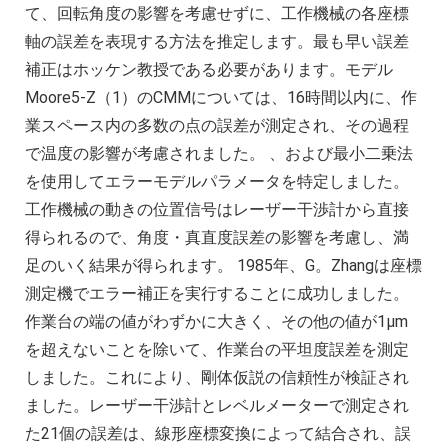
て、回転角度の影響を考慮せずに、工作機械の各座標
軸の誤差を表現する方法を推定します。最も早い誤差
補正はホッケン教授である必要があります。モデル
Moore5-Z（1）のCMMについては、16時間以内に、作
業スペース内の多数の点の誤差が測定され、その過程
で温度の影響が考慮されました。 、および最小二乗法
を使用してエラーモデルパラメータを特定しました。
工作機械の動きの位置信号はレーザー干渉計から直接
得られるので、角度・真直度誤差の影響を考慮し、満
足のいく結果が得られます。 1985年、G。Zhangは座標
測定機でエラー補正を実行することに成功しました。
作業台の端の値がわずかに大きく、その他の値が1μm
を超えないことを除いて、作業台の平坦度誤差を測定
しました。これにより、剛体仮説の信頼性が検証され
ました。レーザー干渉計とレベルメーターで測定され
た21個の誤差は、線形座標変換によって結合され、誤