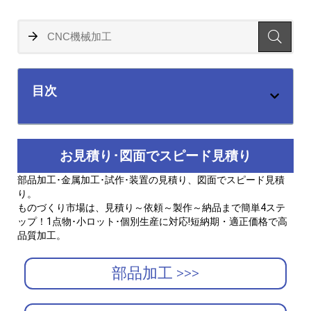
目次
お見積り･図面でスピード見積り
部品加工･金属加工･試作･装置の見積り、図面でスピード見積
り。
ものづくり市場は、見積り～依頼～製作～納品まで簡単4ステ
ップ！1点物･小ロット･個別生産に対応!短納期・適正価格で高
品質加工。
部品加工 >>>