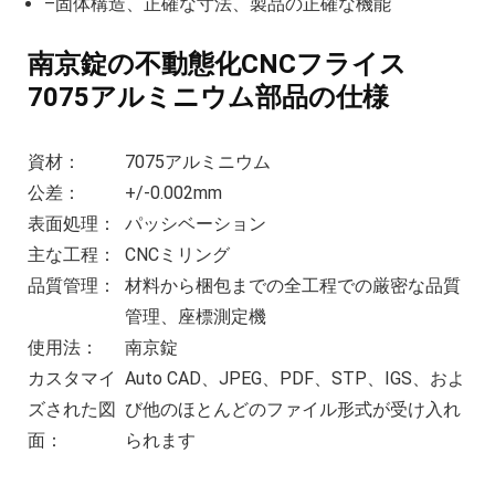
–固体構造、正確な寸法、製品の正確な機能
南京錠の不動態化CNCフライス
7075アルミニウム部品の仕様
資材：
7075アルミニウム
公差：
+/-0.002mm
表面処理：
パッシベーション
主な工程：
CNCミリング
品質管理：
材料から梱包までの全工程での厳密な品質
管理、座標測定機
使用法：
南京錠
カスタマイ
Auto CAD、JPEG、PDF、STP、IGS、およ
ズされた図
び他のほとんどのファイル形式が受け入れ
面：
られます