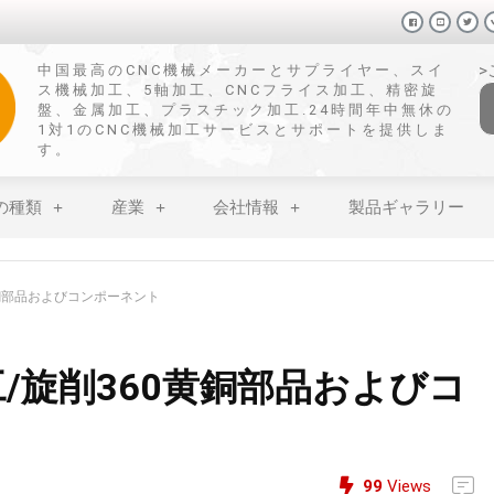
中国最高のCNC機械メーカーとサプライヤー、スイ
ス機械加工、5軸加工、CNCフライス加工、精密旋
盤、金属加工、プラスチック加工.24時間年中無休の
1対1のCNC機械加工サービスとサポートを提供しま
す。
の種類
産業
会社情報
製品ギャラリー
黄銅部品およびコンポーネント
工/旋削360黄銅部品およびコ
99
Views