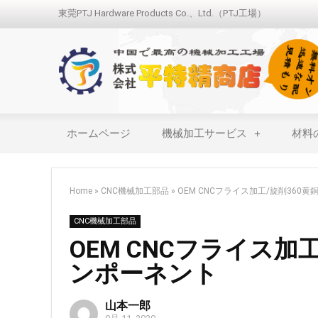
東莞PTJ Hardware Products Co.、Ltd.（PTJ工場）
ホームページ
機械加工サービス
材料
Home
»
CNC機械加工部品
»
OEM CNCフライス加工/旋削360
CNC機械加工部品
OEM CNCフライス加
ンポーネント
山本一郎