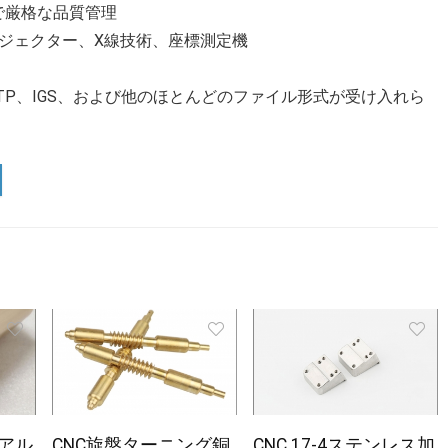
で厳格な品質管理
ロジェクター、X線技術、座標測定機
DF、STP、IGS、および他のほとんどのファイル形式が受け入れら
1アル
CNC旋盤ターニング銅
CNC 17-4ステンレス加