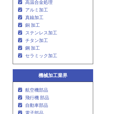
高温合金処理
アルミ加工
真鍮加工
銅 加工
ステンレス加工
チタン加工
鋼 加工
セラミック加工
機械加工業界
航空機部品
飛行機 部品
自動車部品
電子部品