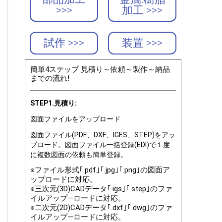
>>>
加工 >>>
試作 >>>
装置 >>>
簡単4ステップ 見積り～依頼～製作～納品
までの流れ!
STEP1.見積り:
図面ファイルをアップロード
図面ファイル(PDF、DXF、IGES、STEP)をアッ
プロード。図面ファイル一括登録(EDI)で１度
に複数図面の依頼も簡単登録。
※ファイル形式｢.pdf｣｢.jpg｣｢.png｣の図面ア
ップロードに対応。
※三次元(3D)CADデータ｢.igs｣｢.step｣のファ
イルアップ―ロードに対応。
※二次元(2D)CADデータ｢.dxf｣｢.dwg｣のファ
イルアップ―ロードに対応。