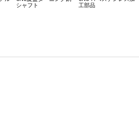
シャフト
工部品