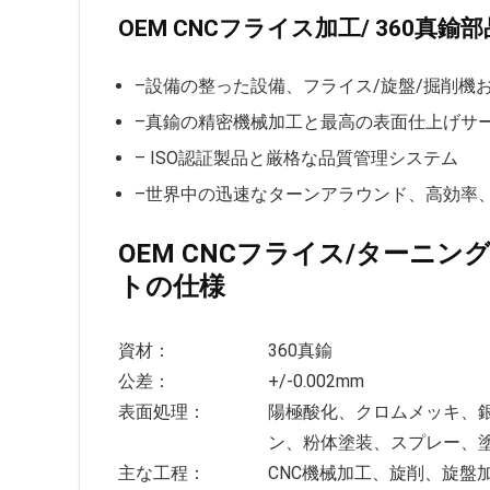
OEM CNCフライス加工/ 360真
–設備の整った設備、フライス/旋盤/掘削機
–真鍮の精密機械加工と最高の表面仕上げサ
– ISO認証製品と厳格な品質管理システム
–世界中の迅速なターンアラウンド、高効率
OEM CNCフライス/ターニ
トの仕様
資材：
360真鍮
公差：
+/-0.002mm
表面処理：
陽極酸化、クロムメッキ、
ン、粉体塗装、スプレー、
主な工程：
CNC機械加工、旋削、旋盤