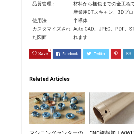
品質管理：
材料から梱包までの全工程
産業用CTスキャン、3Dプ
使用法：
半導体
カスタマイズされ
Auto CAD、JPEG、P
た図面：
れます
0
Save
Related Articles
マシニングセンターの
CNC旋盤加工606