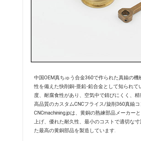
中国OEM真ちゅう合金360で作られた真鍮の
性を備えた快削銅-亜鉛-鉛合金として知られて
度、耐腐食性があり、空気中で錆びにくく、精
高品質のカスタムCNCフライス/旋削360真
CNCmachining.jpは、黄銅の熟練部品メ
上げ、優れた耐久性、最小のコストで適切な寸
た最高の黄銅部品を製造しています.