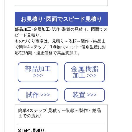
お見積り･図面でスピード見積り
部品加工･金属加工･試作･装置の見積り、図面でス
ピード見積り。
ものづくり市場は、見積り～依頼～製作～納品ま
で簡単4ステップ！1点物･小ロット･個別生産に対
応!短納期・適正価格で高品質加工。
部品加工
金属.樹脂
>>>
加工 >>>
試作 >>>
装置 >>>
簡単4ステップ 見積り～依頼～製作～納品
までの流れ!
STEP1.見積り: