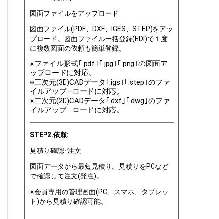
図面ファイルをアップロード
図面ファイル(PDF、DXF、IGES、STEP)をアッ
プロード。図面ファイル一括登録(EDI)で１度
に複数図面の依頼も簡単登録。
※ファイル形式｢.pdf｣｢.jpg｣｢.png｣の図面ア
ップロードに対応。
※三次元(3D)CADデータ｢.igs｣｢.step｣のファ
イルアップ―ロードに対応。
※二次元(2D)CADデータ｢.dxf｣｢.dwg｣のファ
イルアップ―ロードに対応。
STEP2.依頼:
見積り確認･注文
図面データから最短見積り。見積りをPCなど
で確認して注文(発注)。
※会員専用の管理画面(PC、スマホ、タブレッ
ト)から見積り確認可能。