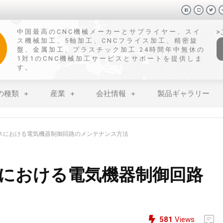
中国最高のCNC機械メーカーとサプライヤー、スイ
ス機械加工、5軸加工、CNCフライス加工、精密旋
盤、金属加工、プラスチック加工.24時間年中無休の
1対1のCNC機械加工サービスとサポートを提供しま
す。
の種類
産業
会社情報
製品ギャラリー
スにおける電気機器制御回路のメンテナンス方法
における電気機器制御回路
581
Views