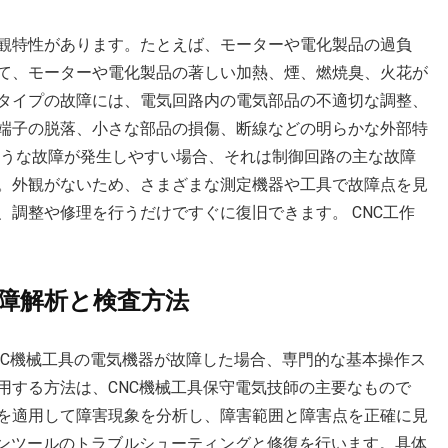
観特性があります。たとえば、モーターや電化製品の過負
て、モーターや電化製品の著しい加熱、煙、燃焼臭、火花が
タイプの故障には、電気回路内の電気部品の不適切な調整、
端子の脱落、小さな部品の損傷、断線などの明らかな外部特
ような故障が発生しやすい場合、それは制御回路の主な故障
。外観がないため、さまざまな測定機器や工具で故障点を見
調整や修理を行うだけですぐに復旧できます。 CNC工作
故障解析と検査方法
NC機械工具の電気機器が故障した場合、専門的な基本操作ス
用する方法は、CNC機械工具保守電気技師の主要なもので
を適用して障害現象を分析し、障害範囲と障害点を正確に見
シンツールのトラブルシューティングと修復を行います。具体