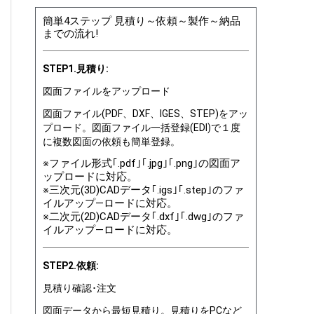
簡単4ステップ 見積り～依頼～製作～納品
までの流れ!
STEP1.見積り:
図面ファイルをアップロード
図面ファイル(PDF、DXF、IGES、STEP)をアッ
プロード。図面ファイル一括登録(EDI)で１度
に複数図面の依頼も簡単登録。
※ファイル形式｢.pdf｣｢.jpg｣｢.png｣の図面ア
ップロードに対応。
※三次元(3D)CADデータ｢.igs｣｢.step｣のファ
イルアップ―ロードに対応。
※二次元(2D)CADデータ｢.dxf｣｢.dwg｣のファ
イルアップ―ロードに対応。
STEP2.依頼:
見積り確認･注文
図面データから最短見積り。見積りをPCなど