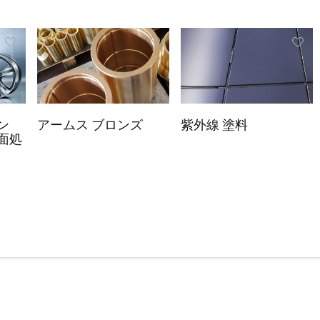
ン
アームス ブロンズ
紫外線 塗料
面処