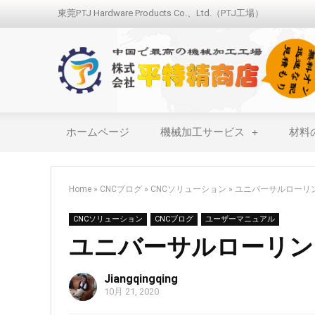
東莞PTJ Hardware Products Co.、Ltd.（PTJ工場）
ホームページ
機械加工サービス
材料
Home
»
CNCブログ
»
CNCソリューション
»
ユニバーサルローリ
CNCソリューション
CNCブログ
ユーザーマニュアル
ユニバーサルローリン
Jiangqingqing
10月 21, 2020