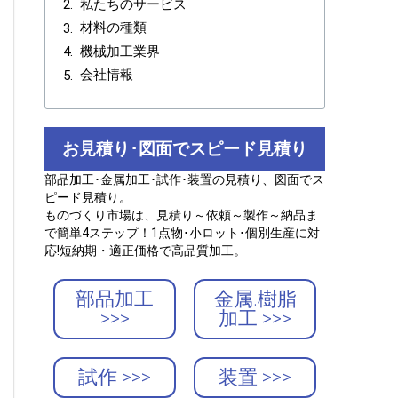
私たちのサービス
材料の種類
機械加工業界
会社情報
お見積り･図面でスピード見積り
部品加工･金属加工･試作･装置の見積り、図面でス
ピード見積り。
ものづくり市場は、見積り～依頼～製作～納品ま
で簡単4ステップ！1点物･小ロット･個別生産に対
応!短納期・適正価格で高品質加工。
部品加工
金属.樹脂
>>>
加工 >>>
試作 >>>
装置 >>>