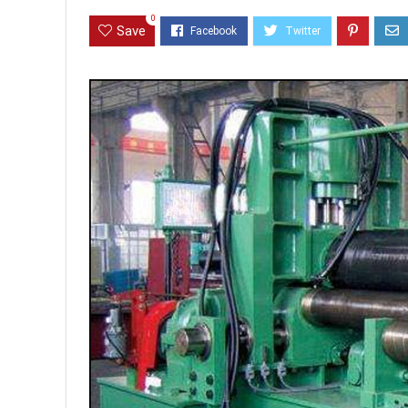
0
Save