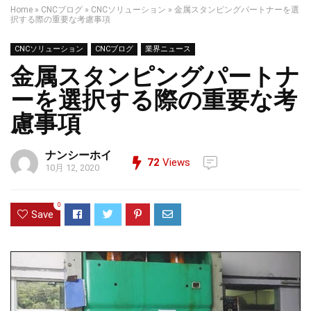
Home
»
CNCブログ
»
CNCソリューション
»
金属スタンピングパートナーを選
択する際の重要な考慮事項
CNCソリューション
CNCブログ
業界ニュース
金属スタンピングパートナ
ーを選択する際の重要な考
慮事項
ナンシーホイ
72
Views
10月 12, 2020
0
Save