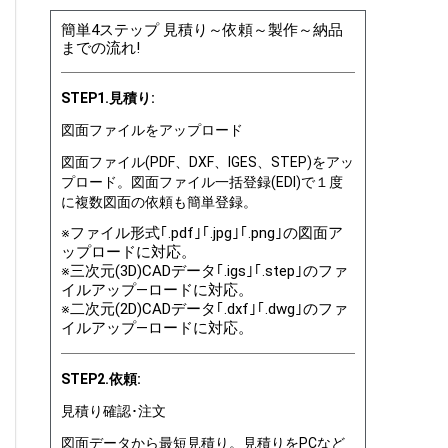
簡単4ステップ 見積り～依頼～製作～納品
までの流れ!
STEP1.見積り:
図面ファイルをアップロード
図面ファイル(PDF、DXF、IGES、STEP)をアッ
プロード。図面ファイル一括登録(EDI)で１度
に複数図面の依頼も簡単登録。
※ファイル形式｢.pdf｣｢.jpg｣｢.png｣の図面ア
ップロードに対応。
※三次元(3D)CADデータ｢.igs｣｢.step｣のファ
イルアップ―ロードに対応。
※二次元(2D)CADデータ｢.dxf｣｢.dwg｣のファ
イルアップ―ロードに対応。
STEP2.依頼:
見積り確認･注文
図面データから最短見積り。見積りをPCなど