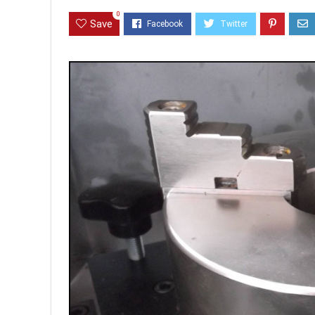
0
Save