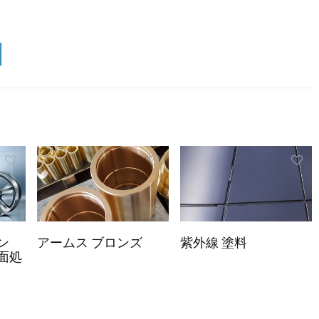
ン
アームス ブロンズ
紫外線 塗料
面処