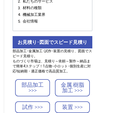
私たちのサービス
材料の種類
機械加工業界
会社情報
お見積り･図面でスピード見積り
部品加工･金属加工･試作･装置の見積り、図面でス
ピード見積り。
ものづくり市場は、見積り～依頼～製作～納品ま
で簡単4ステップ！1点物･小ロット･個別生産に対
応!短納期・適正価格で高品質加工。
部品加工
金属.樹脂
>>>
加工 >>>
試作 >>>
装置 >>>