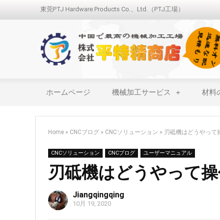
東莞PTJ Hardware Products Co.、Ltd.（PTJ工場）
ホームページ
機械加工サービス
材料
Home
»
CNCブログ
»
CNCソリューション
»
刃砥機はどうやって
CNCソリューション
CNCブログ
ユーザーマニュアル
刃砥機はどうやって操
Jiangqingqing
10月 19, 2020