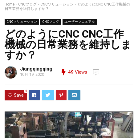
Home
»
CNCブログ
»
CNCソリューション
»
どのようにCNC CNC工作機械の
日常業務を維持しますか？
CNCソリューション
CNCブログ
ユーザーマニュアル
どのようにCNC CNC工作
機械の日常業務を維持しま
すか？
Jiangqingqing
49
Views
10月 19, 2020
0
Save