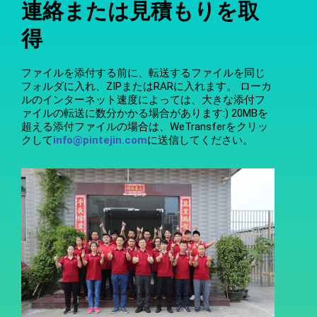
連絡または見積もりを取
得
ファイルを添付する前に、転送するファイルを同じ
フォルダに入れ、ZIPまたはRARに入れます。 ローカ
ルのインターネット速度によっては、大きな添付フ
ァイルの転送に数分かかる場合があります:) 20MBを
超える添付ファイルの場合は、WeTransferをクリッ
クして
info@pintejin.com
に送信してください。