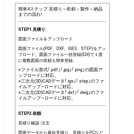
簡単4ステップ 見積り～依頼～製作～納品
までの流れ!
STEP1.見積り:
図面ファイルをアップロード
図面ファイル(PDF、DXF、IGES、STEP)をアッ
プロード。図面ファイル一括登録(EDI)で１度
に複数図面の依頼も簡単登録。
※ファイル形式｢.pdf｣｢.jpg｣｢.png｣の図面ア
ップロードに対応。
※三次元(3D)CADデータ｢.igs｣｢.step｣のファ
イルアップ―ロードに対応。
※二次元(2D)CADデータ｢.dxf｣｢.dwg｣のファ
イルアップ―ロードに対応。
STEP2.依頼:
見積り確認･注文
図面データから最短見積り。見積りをPCなど