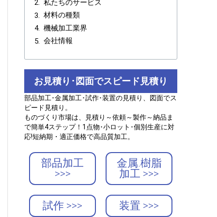
私たちのサービス
材料の種類
機械加工業界
会社情報
お見積り･図面でスピード見積り
部品加工･金属加工･試作･装置の見積り、図面でス
ピード見積り。
ものづくり市場は、見積り～依頼～製作～納品ま
で簡単4ステップ！1点物･小ロット･個別生産に対
応!短納期・適正価格で高品質加工。
部品加工
金属.樹脂
>>>
加工 >>>
試作 >>>
装置 >>>