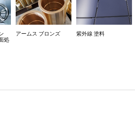
ン
アームス ブロンズ
紫外線 塗料
面処