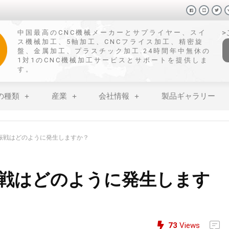
中国最高のCNC機械メーカーとサプライヤー、スイ
ス機械加工、5軸加工、CNCフライス加工、精密旋
盤、金属加工、プラスチック加工.24時間年中無休の
1対1のCNC機械加工サービスとサポートを提供しま
す。
の種類
産業
会社情報
製品ギャラリー
ー振戦はどのように発生しますか？
振戦はどのように発生します
73
Views