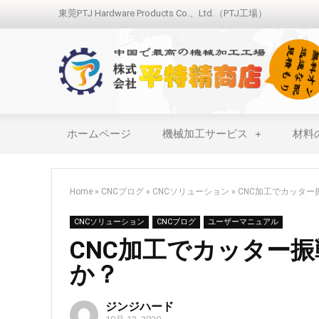
東莞PTJ Hardware Products Co.、Ltd.（PTJ工場）
ホームページ
機械加工サービス
材料
Home
»
CNCブログ
»
CNCソリューション
»
CNC加工でカッタ
CNCソリューション
CNCブログ
ユーザーマニュアル
CNC加工でカッター
か？
ジンジハード