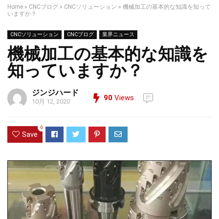
Home
»
CNCブログ
»
CNCソリューション
»
機械加工の基本的な知識を知って
いますか？
CNCソリューション
CNCブログ
業界ニュース
機械加工の基本的な知識を
知っていますか？
ジンジハード
90
Views
10月 12, 2020
0
Save