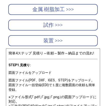
金属.樹脂加工 >>>
試作 >>>
装置 >>>
簡単4ステップ 見積り～依頼～製作～納品までの流れ!
STEP1.見積り:
図面ファイルをアップロード
図面ファイル(PDF、DXF、IGES、STEP)をアップロード。
図面ファイル一括登録(EDI)で１度に複数図面の依頼も簡単
登録。
※ファイル形式｢.pdf｣｢.jpg｣｢.png｣の図面アップロードに
対応。
※三次元(3D)CADデータ｢.igs｣｢.step｣のファイルアップ―