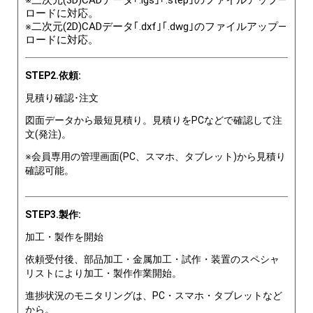
ロードに対応。
※二次元(2D)CADデータ｢.dxf｣｢.dwg｣のファイルアップ―
ロードに対応。
STEP2.依頼:
見積り確認･注文
図面データから最短見積り。見積りをPCなどで確認して注
文(発注)。
※会員専用の管理画面(PC、スマホ、タブレット)から見積り
確認可能。
STEP3.製作:
加工・製作を開始
依頼受付後、部品加工・金属加工・試作・装置のスペシャ
リストにより加工・製作作業開始。
進捗状況のモニタリングは、PC・スマホ・タブレットなど
から。