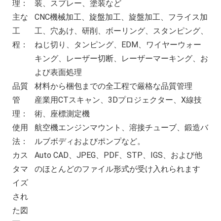
理：
装、スプレー、塗装など
主な
CNC機械加工、旋盤加工、旋盤加工、フライス加
工
工、穴あけ、研削、ボーリング、スタンピング、
程：
ねじ切り、タンピング、EDM、ワイヤーウォー
キング、レーザー切断、レーザーマーキング、お
よび表面処理
品質
材料から梱包までの全工程で厳格な品質管理
管
産業用CTスキャン、3Dプロジェクター、X線技
理：
術、座標測定機
使用
航空機エンジンマウント、溶接チューブ、鍛造バ
法：
ルブボディおよびポンプなど。
カス
Auto CAD、JPEG、PDF、STP、IGS、および他
タマ
のほとんどのファイル形式が受け入れられます
イズ
され
た図