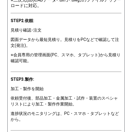
※二次元(2D)CADデータ｢.dxf｣｢.dwg｣のファイルアップ―
ロードに対応。
STEP2.依頼:
見積り確認･注文
図面データから最短見積り。見積りをPCなどで確認して注
文(発注)。
※会員専用の管理画面(PC、スマホ、タブレット)から見積り
確認可能。
STEP3.製作:
加工・製作を開始
依頼受付後、部品加工・金属加工・試作・装置のスペシャ
リストにより加工・製作作業開始。
進捗状況のモニタリングは、PC・スマホ・タブレットなど
から。