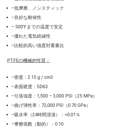
–低摩擦、ノンスティック
–良好な耐候性
– 500℉までの温度で安定
–優れた電気絶縁性
–比較的高い強度対重量比
PTFEの機械的性質：
–密度：2.15 g / cm3
–表面硬度：SD63
–引張強度：1,500 – 3,000 PSI（25 MPa）
–曲げ弾性率：72,000 PSI（0.70 GPa）
–吸水率（24時間浸漬）：<0.01％
–摩擦係数（動的）：0.10