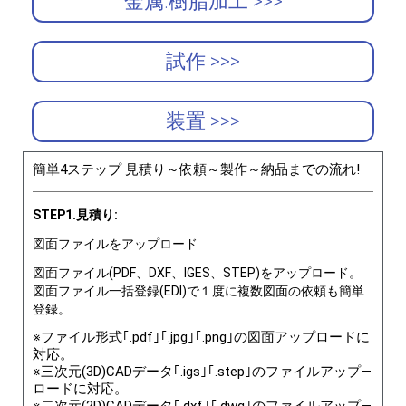
金属.樹脂加工 >>>
試作 >>>
装置 >>>
簡単4ステップ 見積り～依頼～製作～納品までの流れ!
STEP1.見積り:
図面ファイルをアップロード
図面ファイル(PDF、DXF、IGES、STEP)をアップロード。
図面ファイル一括登録(EDI)で１度に複数図面の依頼も簡単
登録。
※ファイル形式｢.pdf｣｢.jpg｣｢.png｣の図面アップロードに
対応。
※三次元(3D)CADデータ｢.igs｣｢.step｣のファイルアップ―
ロードに対応。